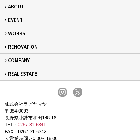
ABOUT
EVENT
フィアスホームとは
家づくりの流れ
デザイン：注文住宅
居心地：断熱・気密
健康：健康住宅
安心：耐震・保証
自立：次世代レジリエンス住宅
絆：ひと
WORKS
イベント予告
イベント報告
RENOVATION
建築事例
現場レポート
完工事例
お客様の声
COMPANY
リフォーム
REAL ESTATE
事業所概要
スタッフ紹介
スタッフブログ
プライバシーポリシー
不動産
株式会社ラビヤマヤ
〒384-0093
長野県小諸市和田148-16
TEL：
0267-31-6341
FAX：0267-31-6342
＜営業時間＞9:00～18:00