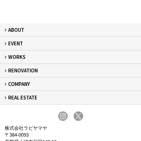
ABOUT
EVENT
フィアスホームとは
家づくりの流れ
デザイン：注文住宅
居心地：断熱・気密
健康：健康住宅
安心：耐震・保証
自立：次世代レジリエンス住宅
絆：ひと
WORKS
イベント予告
イベント報告
RENOVATION
建築事例
現場レポート
完工事例
お客様の声
COMPANY
リフォーム
REAL ESTATE
事業所概要
スタッフ紹介
スタッフブログ
プライバシーポリシー
不動産
株式会社ラビヤマヤ
〒384-0093