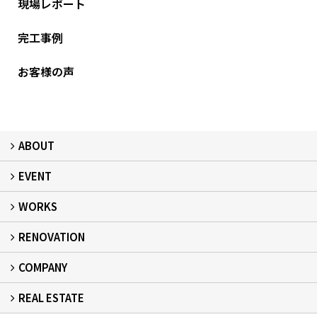
現場レポート
完工事例
お客様の声
ABOUT
EVENT
フィアスホームとは
家づくりの流れ
デザイン：注文住宅
居心地：断熱・気密
健康：健康住宅
安心：耐震・保証
自立：次世代レジリエンス住宅
絆：ひと
WORKS
イベント予告
イベント報告
RENOVATION
建築事例
現場レポート
完工事例
お客様の声
COMPANY
リフォーム
REAL ESTATE
事業所概要
スタッフ紹介
スタッフブログ
プライバシーポリシー