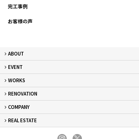
完工事例
お客様の声
ABOUT
EVENT
フィアスホームとは
家づくりの流れ
デザイン：注文住宅
居心地：断熱・気密
健康：健康住宅
安心：耐震・保証
自立：次世代レジリエンス住宅
絆：ひと
WORKS
イベント予告
イベント報告
RENOVATION
建築事例
現場レポート
完工事例
お客様の声
COMPANY
リフォーム
REAL ESTATE
事業所概要
スタッフ紹介
スタッフブログ
プライバシーポリシー
不動産