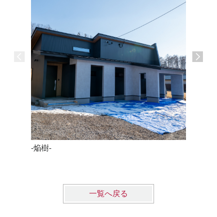
-焔樹-
- haco -
2024年4
一覧へ戻る