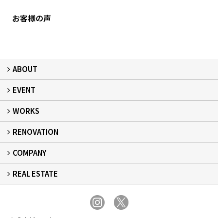
お客様の声
ABOUT
EVENT
フィアスホームとは
家づくりの流れ
デザイン：注文住宅
居心地：断熱・気密
健康：健康住宅
安心：耐震・保証
自立：次世代レジリエンス住宅
絆：ひと
WORKS
イベント予告
イベント報告
RENOVATION
建築事例
現場レポート
完工事例
お客様の声
COMPANY
リフォーム
REAL ESTATE
事業所概要
スタッフ紹介
スタッフブログ
プライバシーポリシー
不動産