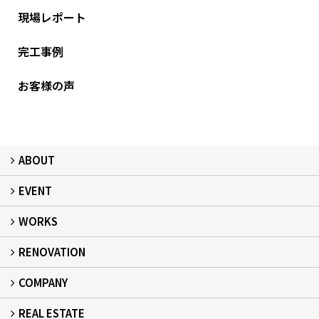
現場レポート
完工事例
お客様の声
ABOUT
EVENT
フィアスホームとは
家づくりの流れ
デザイン：注文住宅
居心地：断熱・気密
健康：健康住宅
安心：耐震・保証
自立：次世代レジリエンス住宅
絆：ひと
WORKS
イベント予告
イベント報告
RENOVATION
建築事例
現場レポート
完工事例
お客様の声
COMPANY
リフォーム
REAL ESTATE
事業所概要
スタッフ紹介
スタッフブログ
プライバシーポリシー