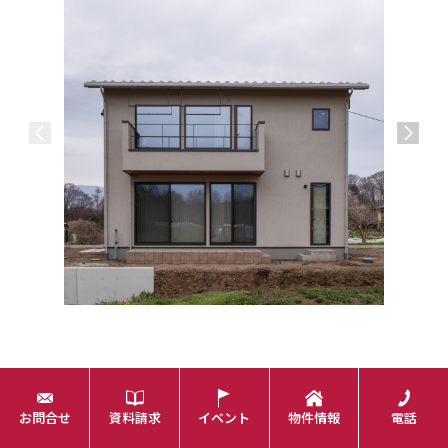
-Vista H
一覧へ戻る
お問合せ
資料請求
イベント
物件情報
電話