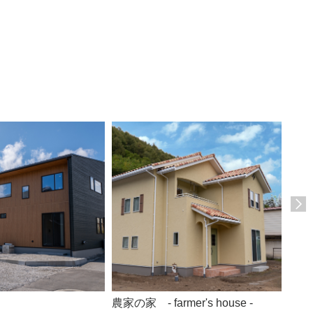
農家の家 - farmer's house -
- si