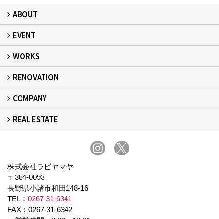
ABOUT
EVENT
フィアスホームとは
家づくりの流れ
デザイン：注文住宅
居心地：断熱・気密
健康：健康住宅
安心：耐震・保証
自立：次世代レジリエンス住宅
絆：ひと
WORKS
イベント予告
イベント報告
RENOVATION
建築事例
現場レポート
完工事例
お客様の声
COMPANY
リフォーム
REAL ESTATE
事業所概要
スタッフ紹介
スタッフブログ
プライバシーポリシー
不動産
株式会社ラビヤマヤ
〒384-0093
長野県小諸市和田148-16
TEL：
0267-31-6341
FAX：0267-31-6342