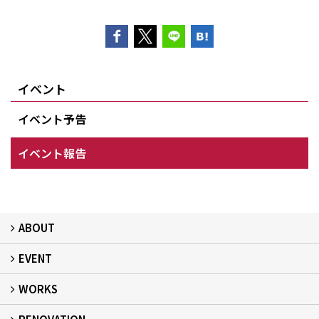
イベント
イベント予告
イベント報告
ABOUT
EVENT
フィアスホームとは
家づくりの流れ
デザイン：注文住宅
居心地：断熱・気密
健康：健康住宅
安心：耐震・保証
自立：次世代レジリエンス住宅
絆：ひと
WORKS
イベント予告
イベント報告
建築事例
現場レポート
完工事例
お客様の声